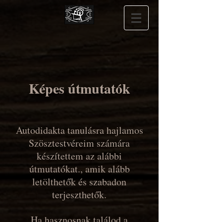
Képes útmutatók
Autodidakta tanulásra hajlamos
Szösztestvéreim számára
készítettem az alábbi
útmutatókat., amik alább
letölthetők és szabadon
terjeszthetők.
Ha hasznosnak találod a