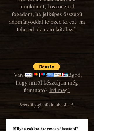
munkámat, köszönettel
fogadom, ha jelképes összegű
adományoddal fejezed ki ezt, ha
teheted, de nem kötelező.
Van egy ötleted, kívánságod,
hogy miről készüljön még
útmutató?
Írd meg!
Szerzői jogi infó
itt
olvasható.