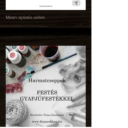
Merev nyüstös szövés