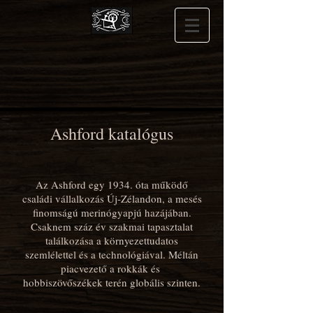
Ashford katalógus
Az Ashford egy 1934. óta működő
családi vállalkozás Új-Zélandon, a mesés
finomságú merinógyapjú hazájában.
Csaknem száz év szakmai tapasztalat
találkozása a környezettudatos
szemlélettel és a technológiával. Méltán
piacvezető a rokkák és
hobbiszövőszékek terén globális szinten.