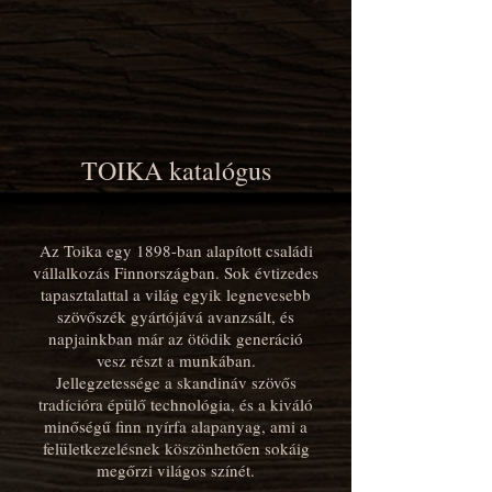
TOIKA katalógus
Az Toika egy 1898-ban alapított családi
vállalkozás Finnországban. Sok évtizedes
tapasztalattal a világ egyik legnevesebb
szövőszék gyártójává avanzsált, és
napjainkban már az ötödik generáció
vesz részt a munkában.
Jellegzetessége a skandináv szövős
tradícióra épülő technológia, és a kiváló
minőségű finn nyírfa alapanyag, ami a
felületkezelésnek köszönhetően sokáig
megőrzi világos színét.