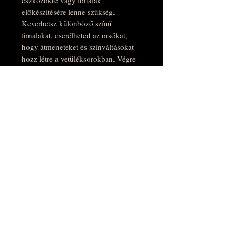
előkészítésére lenne szükség.
Keverhetsz különböző színű
fonalakat, cserélheted az orsókat,
hogy átmeneteket és színváltásokat
hozz létre a vetüléksorokban. Végre
felhasználhatod az összes szép,
vékony fonalat, amely már túl régóta
porosodik a fonalkészletedben –
mindez lehetségesé válik ezzel a
vetélővel.
Tömör fából kézzel készített, kézzel
csiszolt és 100%-os karnauba viasszal
polírozott. Gyönyörű, fényes textúrája
van és csodás, természetes illata.
400x44x28mm 220g
orsó mérete: 12mm