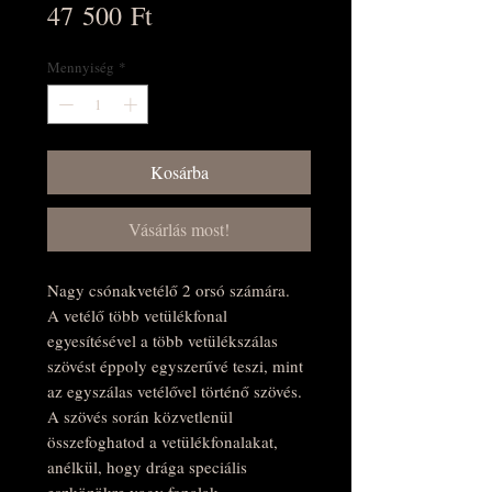
Ár
47 500 Ft
Mennyiség
*
Kosárba
Vásárlás most!
Nagy csónakvetélő 2 orsó számára.
A vetélő több vetülékfonal
egyesítésével a több vetülékszálas
szövést éppoly egyszerűvé teszi, mint
az egyszálas vetélővel történő szövés.
A szövés során közvetlenül
összefoghatod a vetülékfonalakat,
anélkül, hogy drága speciális
eszközökre vagy fonalak