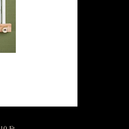
Ár
10 Ft