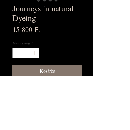
Journeys in natural
Dyeing
Ár
15 800 Ft
Mennyiség
*
Kosárba
Vásárlás most!
Kristine Vejar and Adrienne
Rodriguez
angol nyelvű