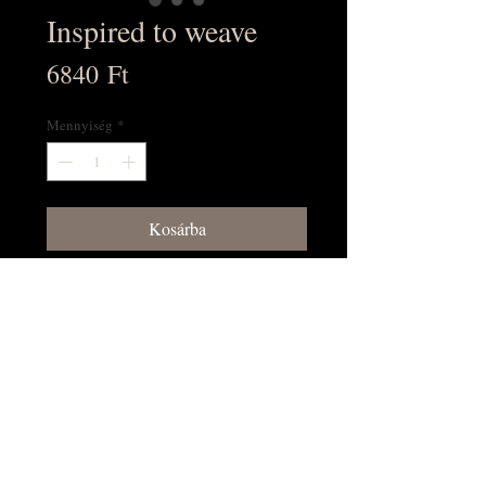
Inspired to weave
Ár
6840 Ft
Mennyiség
*
Kosárba
Vásárlás most!
4 nyüstös projektek füzetben a
Schacht-tól
angol nyelvű