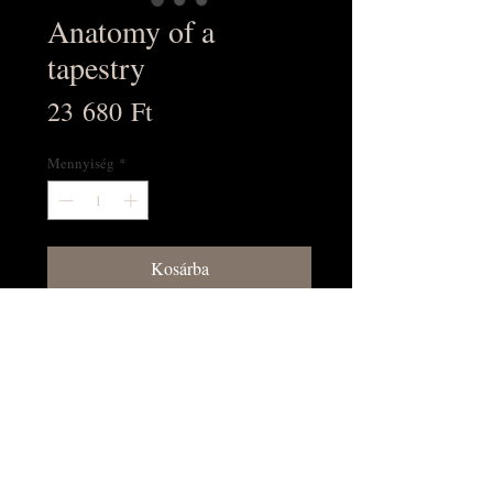
Anatomy of a
tapestry
Ár
23 680 Ft
Mennyiség
*
Kosárba
Vásárlás most!
Jean Pierre Larochette és Yadin
Larochette, Yael Lurie illusztrációival
angol nyelvű