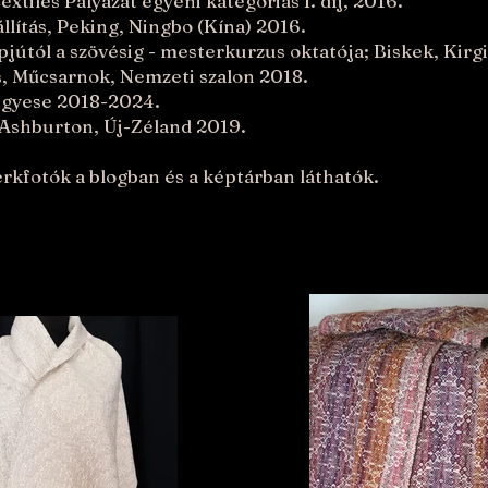
xtiles Pályázat egyéni kategóriás I. díj, 2016.
llítás, Peking, Ningbo (Kína) 2016.
jútól a szövésig - mesterkurzus oktatója; Biskek, Kirgi
, Műcsarnok, Nemzeti szalon 2018.
egyese 2018-20
24.
Ashburton, Új-Zéland 2019.
kfotók a blogban és a képtárban láthatók.