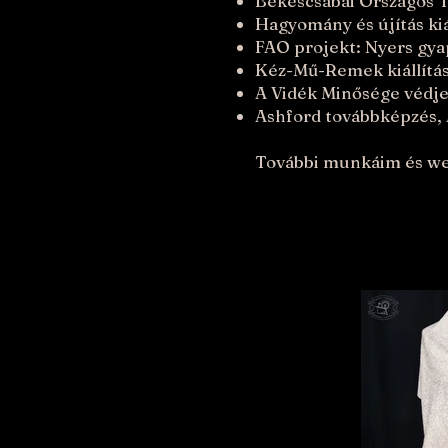
Békéscsabai Országos Te
Hagyomány és újítás kiá
FAO projekt: Nyers gyap
Kéz-Mű-Remek kiállítás
A Vidék Minősége védj
Ashford továbbképzés, 
További munkáim és wer