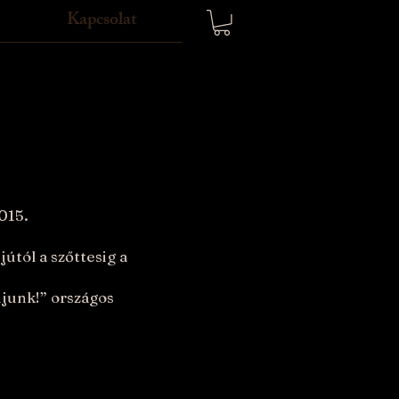
Kapcsolat
015.
útól a szőttesig a
njunk!” országos