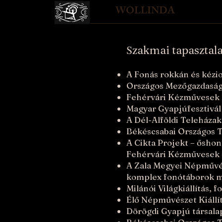
WOLLINDA
S
zakmai tapasztal
A Fonás rokkán és kézio
Országos Mezőgazdasági
Fehérvári Kézművesek 
Magyar Gyapjúfesztivál 
A Dél-Alföldi Teleháza
Békéscsabai Országos Tex
A Cikta Projekt – őshon
Fehérvári Kézművesek 
A Zala Megyei Népművész
komplex fonótáborok me
Milánói Világkiállítás,
Élő Népművészet Kiállí
Dörögdi Gyapjú társalap