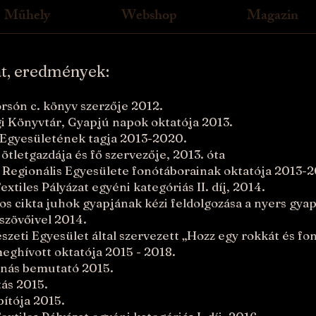
Műhely
Webshop
Magazin
at, eredmények:
rsón c. könyv szerzője 2012.
 Könyvtár, Gyapjú napok oktatója 2013.
Egyesületének tagja 2013-2020.
ötletgazdája és fő szervezője, 2013. óta
k Regionális Egyesülete fonótáborainak oktatója 2013-2
tiles Pályázat egyéni kategóriás II. díj, 2014.
os cikta juhok gyapjának kézi feldolgozása a nyers gyapj
szövőivel 2014.
eti Egyesület által szervezett „Hozz egy rokkát és fo
ghívott oktatója 2015 - 2018.
 fonás bemutató 2015.
tás 2015.
ítója 2015.