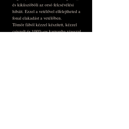
és kiküszöböli az orsó felcsévélési
hibáit. Ezzel a vetélővel elfelejtheted a
fonal elakadást a vetélőben.
Tömör fából kézzel készített, kézzel
csiszolt és 100%-os karnauba viasszal
polírozott. Gyönyörű, fényes textúrája
van és csodás, természetes illata.
Kétféle méretben rendelhető:
kicsi 325x42x26mm
nagy 425x42x26mm
Tömeg: kb. 65-100g
Mini orsók:
Az 1 orsós verzióhoz: 175 mm hosszú
(6,9")
A 2 orsós verzióhoz: mind 87 mm
hosszú (3,4")
A 3 orsós verzióhoz: mind 58 mm
hosszú (2,2")