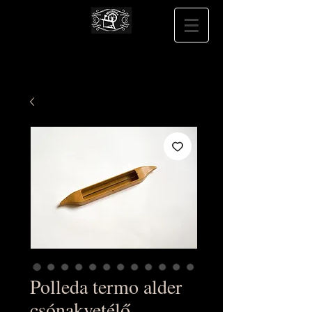
Polleda termo alder
csónakvetélő