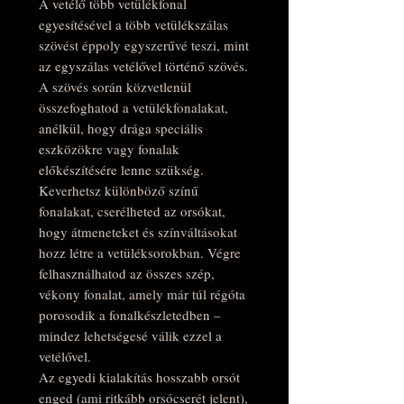
A vetélő több vetülékfonal
egyesítésével a több vetülékszálas
szövést éppoly egyszerűvé teszi, mint
az egyszálas vetélővel történő szövés.
A szövés során közvetlenül
összefoghatod a vetülékfonalakat,
anélkül, hogy drága speciális
eszközökre vagy fonalak
előkészítésére lenne szükség.
Keverhetsz különböző színű
fonalakat, cserélheted az orsókat,
hogy átmeneteket és színváltásokat
hozz létre a vetüléksorokban. Végre
felhasználhatod az összes szép,
vékony fonalat, amely már túl régóta
porosodik a fonalkészletedben –
mindez lehetségesé válik ezzel a
vetélővel.
Az egyedi kialakítás hosszabb orsót
enged (ami ritkább orsócserét jelent),