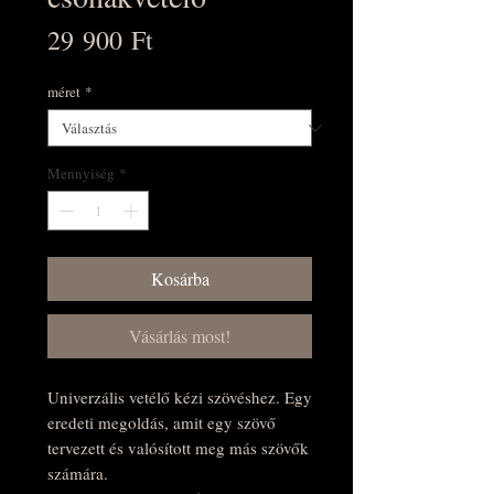
Ár
29 900 Ft
méret
*
Mennyiség
*
Kosárba
Vásárlás most!
Univerzális vetélő kézi szövéshez. Egy
eredeti megoldás, amit egy szövő
tervezett és valósított meg más szövők
számára.