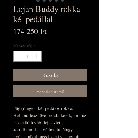
Lojan Buddy rokka
két pedállal
Ár
174 250 Ft
Mennyiség
*
Kosárba
Vásárlás most!
Függőleges, két pedálos rokka.
Holland feszítővel rendelkezik, ami az
ír-feszítő továbbfejlesztett,
aerodinamikus változata. Nagy
nyílása alkalmassá teszi vastagabb,