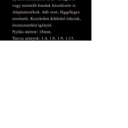
vagy texturált fonalak készítésére is.
Alaptartozékok. 4db orsó, függőleges
orsótartó. Kezeletlen felülettel érkezik,
összeszerelést igényel.
Nyílás mérete: 18mm.
Tárcsa arányok: 1:4, 1:6, 1:9, 1:13,
1:18
Orsó kapacitás: kb. 200g
Nyílás magassága: 65cm
Kerék átmérő: 41cm
Anyaga: tömör bükkfa és rétegelt
bükkfa
Tömeg: 5,5kg
A várható szállítási idő: kb. 2 hét
Zalaszegvári átvétel esetén díjmentes
összeszerelés és fonólecke vehető
igénybe.