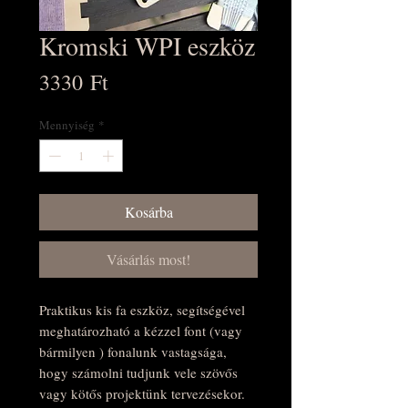
Kromski WPI eszköz
Ár
3330 Ft
Mennyiség
*
Kosárba
Vásárlás most!
Praktikus kis fa eszköz, segítségével
meghatározható a kézzel font (vagy
bármilyen ) fonalunk vastagsága,
hogy számolni tudjunk vele szövős
vagy kötős projektünk tervezésekor.