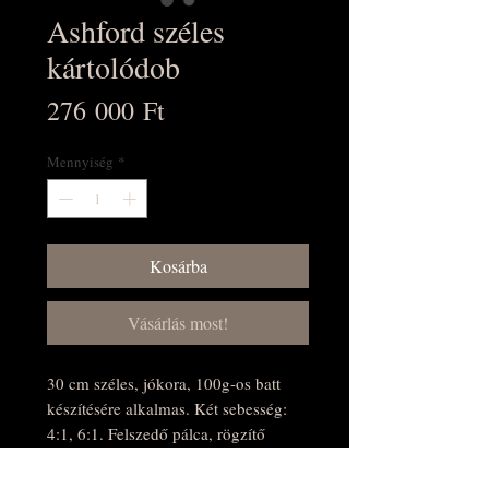
Ashford széles
kártolódob
Ár
276 000 Ft
Mennyiség
*
Kosárba
Vásárlás most!
30 cm széles, jókora, 100g-os batt
készítésére alkalmas. Két sebesség:
4:1, 6:1. Felszedő pálca, rögzítő
bilincsek, tömörítő és tisztító kefe
tartozik hozzá. Állítható