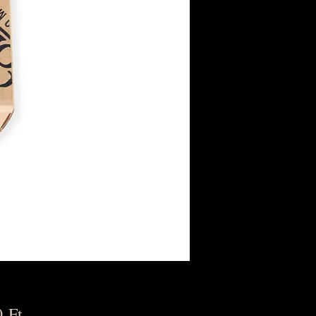
Ár
 Ft