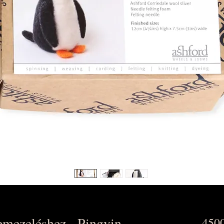
emezeléshez - Pingvin
4500