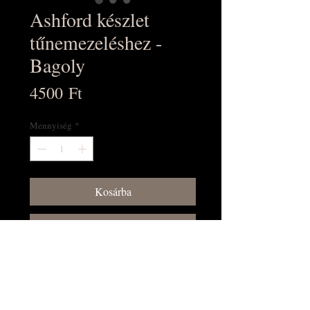
Ashford készlet
tűnemezeléshez -
Bagoly
Ár
4500 Ft
Mennyiség
*
Kosárba
Vásárlás most!
Egyszerű és szórakoztató projekt,
színes képes útmutatóval. Kitűnő
ajándék!