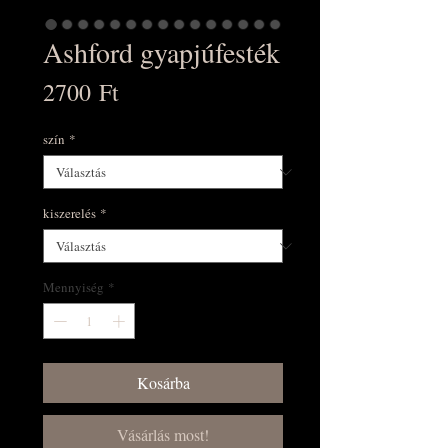
Ashford gyapjúfesték
Ár
2700 Ft
szín
*
kiszerelés
*
Mennyiség
*
Kosárba
Vásárlás most!