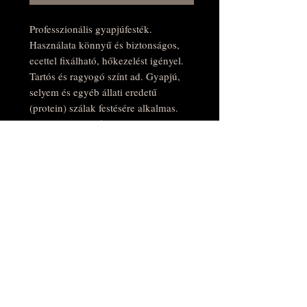
Professzionális gyapjúfesték.
Használata könnyű és biztonságos,
ecettel fixálható, hőkezelést igényel.
Tartós és ragyogó színt ad. Gyapjú,
selyem és egyéb állati eredetű
(protein) szálak festésére alkalmas.
Kiadós: 10g porfesték 1kg gyapjú
festésére elegendő maximális
színerősség mellett. Pasztell
árnyalatokért hígítható, a színek jól
keverhetők. Oeko-Tex Standard 100
tanúsítvánnyal rendelkezik.
14 ragyogó színben kapható, 10g és
50g-os tégelyben: gold, orange, red,
fuchsia, violet, peacock, shamrock,
sapphire, turquoise, indigo, chocolate,
coal, bright pink és bright yellow.