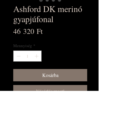
Ashford DK merinó
gyapjúfonal
Ár
46 320 Ft
Mennyiség
*
Kosárba
Vásárlás most!
Natúr, 100% merinó, NEM
superwash. 200m/100g, DK
vastagság. 1 kg-os csévén rendelhető.
Várható szállítási idő: kb. 4 hét