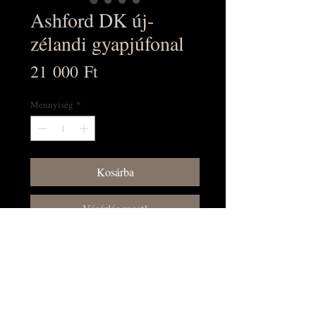
Ashford DK új-
zélandi gyapjúfonal
Ár
21 000 Ft
Mennyiség
*
Kosárba
Vásárlás most!
Natúr, 100% új-zélandi gyapjú, NEM
superwash. 200m/100g, DK
vastagság. 1 kg-os csévén rendelhető.
Várható szállítási idő: kb. 4 hét