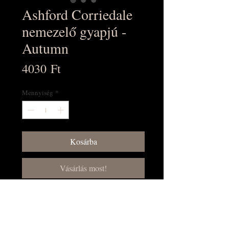
Ashford Corriedale
nemezelő gyapjú -
Autumn
Ár
4030 Ft
Mennyiség
*
Kosárba
Vásárlás most!
7 szín a kedvelt 30 micronos
corriedale gyapjúból, 100g-os
csomagban. Tökéletes nemezeléshez,