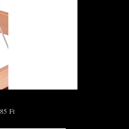
Ár
85 Ft
*