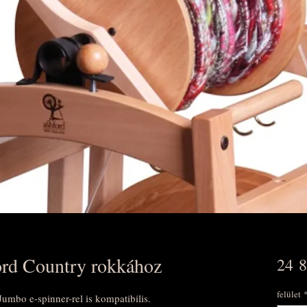
ord Country rokkához
24 8
felület
Jumbo e-spinner-rel is kompatibilis.